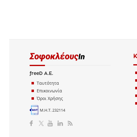
Κ
freeD Α.Ε.
Ταυτότητα
Επικοινωνία
Όροι Χρήσης
Μ.Η.Τ. 232114