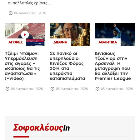
οι πολλαπλές κρίσεις ...
06 Αυγούστου 2026
ΑΓΟΡΈΣ
ΔΙΕΘΝΉ
ΑΘΛΗΤΙΚΆ
Τζέιμι Ντάιμον:
Σε πανικό οι
Βινίσιους
Υπερμόχλευση
υπερπλούσιοι
Τζούνιορ στην
στις αγορές –
Κινέζοι: Φόρος
Άρσεναλ: Η
«Κάποιος θα τις
20% στα
μεταγραφή που
αναστατώσει»
υπεράκτια
θα αλλάξει την
(+video)
καταπιστεύματα
Premier League
06 Αυγούστου 2026
05 Αυγούστου 2026
05 Αυγούστου 2026