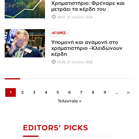
Χρηματιστήριο: Φρέναρε και
μετράει τα κέρδη του
18:41, 31 Ιουλίου 2026
ΑΓΟΡΈΣ
Υπομονή και αναμονή στο
χρηματιστήριο -Κλειδώνουν
κέρδη
13:36, 31 Ιουλίου 2026
1
2
3
4
5
6
7
8
9
...
››
Τελευταία »
EDITORS' PICKS