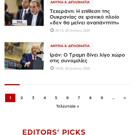
ΆΜΥΝΑ & ΔΙΠΛΩΜΑΤΊΑ
Τεχεράνη: Η επίθεση της
Ουκρανίας σε ιρανικό πλοίο
«δεν θα μείνει αναπάντητη»
20:15, 26 Ιουλίου 2026
ΆΜΥΝΑ & ΔΙΠΛΩΜΑΤΊΑ
Ιράν: Ο Τραμπ δίνει λίγο χώρο
στις συνομιλίες
18:45, 26 Ιουλίου 2026
1
2
3
4
5
6
7
8
9
...
››
Τελευταία »
EDITORS' PICKS