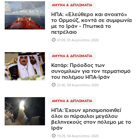
ΆΜΥΝΑ & ΔΙΠΛΩΜΑΤΊΑ
ΗΠΑ: «Ελεύθερο και ανοιχτό»
το Ορμούζ, κοντά σε συμφωνία
με το Ιράν - Πτωτικά το
πετρέλαιο
07:09, 05 Αυγούστου 2026
ΆΜΥΝΑ & ΔΙΠΛΩΜΑΤΊΑ
Κατάρ: Πρόοδος των
συνομιλιών για τον τερματισμό
του πολέμου ΗΠΑ-Ιράν
22:40, 04 Αυγούστου 2026
ΆΜΥΝΑ & ΔΙΠΛΩΜΑΤΊΑ
ΗΠΑ: Έχουν χρησιμοποιηθεί
όλοι οι πύραυλοι μεγάλου
βεληνεκούς στον πόλεμο με το
Ιράν
19:25, 04 Αυγούστου 2026