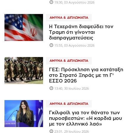
19:30, 03 Αυγούστου 2026
ΆΜΥΝΑ & ΔΙΠΛΩΜΑΤΊΑ
Η Τεχεράνη διαψεύδει τον
Τραμπ ότι γίνονται
διαπραγματεύσεις
15:55, 03 Αυγούστου 2026
ΆΜΥΝΑ & ΔΙΠΛΩΜΑΤΊΑ
ΓΕΣ: Πρόσκληση για κατάταξη
στο Στρατό Ξηράς με τη Γ'
ΕΣΣΟ 2026
13:40, 30 Ιουλίου 2026
ΆΜΥΝΑ & ΔΙΠΛΩΜΑΤΊΑ
Γκίλφοϊλ για τον θάνατο των
πυροσβεστών: «Η καρδιά μου
με τον ελληνικό λαό»
23:31, 29 Ιουλίου 2026