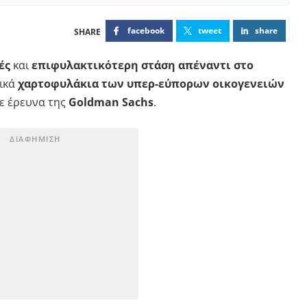
facebook
tweet
share
ές
και
επιφυλακτικότερη στάση απέναντι στο
ικά
χαρτοφυλάκια των υπερ-εύπορων οικογενειών
ε έρευνα της
Goldman Sachs
.