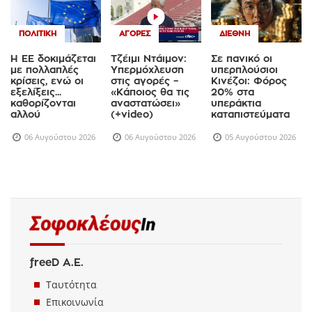
ΠΟΛΙΤΙΚΉ
ΑΓΟΡΈΣ
ΔΙΕΘΝΉ
Η ΕΕ δοκιμάζεται
Τζέιμι Ντάιμον:
Σε πανικό οι
με πολλαπλές
Υπερμόχλευση
υπερπλούσιοι
κρίσεις, ενώ οι
στις αγορές –
Κινέζοι: Φόρος
εξελίξεις...
«Κάποιος θα τις
20% στα
καθορίζονται
αναστατώσει»
υπεράκτια
αλλού
(+video)
καταπιστεύματα
06 Αυγούστου 2026
06 Αυγούστου 2026
05 Αυγούστου 2026
freeD Α.Ε.
Ταυτότητα
Επικοινωνία