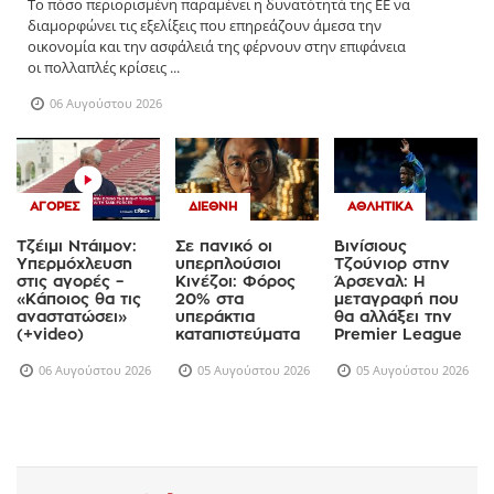
Το πόσο περιορισμένη παραμένει η δυνατότητά της ΕΕ να
διαμορφώνει τις εξελίξεις που επηρεάζουν άμεσα την
οικονομία και την ασφάλειά της φέρνουν στην επιφάνεια
οι πολλαπλές κρίσεις ...
06 Αυγούστου 2026
ΑΓΟΡΈΣ
ΔΙΕΘΝΉ
ΑΘΛΗΤΙΚΆ
Τζέιμι Ντάιμον:
Σε πανικό οι
Βινίσιους
Υπερμόχλευση
υπερπλούσιοι
Τζούνιορ στην
στις αγορές –
Κινέζοι: Φόρος
Άρσεναλ: Η
«Κάποιος θα τις
20% στα
μεταγραφή που
αναστατώσει»
υπεράκτια
θα αλλάξει την
(+video)
καταπιστεύματα
Premier League
06 Αυγούστου 2026
05 Αυγούστου 2026
05 Αυγούστου 2026