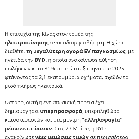
Η επιτυχία της Κίνας στον τομέα της
ηλεκτροκίνησης
είναι αδιαμφισβήτητη. Η χώρα
διαθέτει τη
μεγαλύτερη αγορά EV παγκοσμίως
, με
ηγέτιδα την
BYD,
η οποία ανακοίνωσε αύξηση
πωλήσεων κατά 31% το πρώτο εξάμηνο του 2025,
φτάνοντας τα 2,1 εκατομμύρια οχήματα, σχεδόν τα
μισά πλήρως ηλεκτρικά.
Ωστόσο, αυτή η εντυπωσιακή πορεία έχει
δημιουργήσει
υπερπροσφορά
, υπερπληθώρα
κατασκευαστών και μια μόνιμη
"αλληλοφαγία"
μέσω εκπτώσεων
. Στις 23 Μαΐου, η BYD
ανακοίνωσε
νέες μειώσεις τιμών
σε περισσότερα