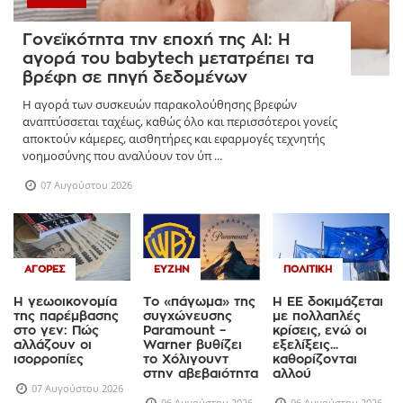
Γονεϊκότητα την εποχή της AI: Η
αγορά του babytech μετατρέπει τα
βρέφη σε πηγή δεδομένων
Η αγορά των συσκευών παρακολούθησης βρεφών
αναπτύσσεται ταχέως, καθώς όλο και περισσότεροι γονείς
αποκτούν κάμερες, αισθητήρες και εφαρμογές τεχνητής
νοημοσύνης που αναλύουν τον ύπ ...
07 Αυγούστου 2026
ΑΓΟΡΈΣ
ΕΥΖΗΝ
ΠΟΛΙΤΙΚΉ
Η γεωοικονομία
Το «πάγωμα» της
Η ΕΕ δοκιμάζεται
της παρέμβασης
συγχώνευσης
με πολλαπλές
στο γεν: Πώς
Paramount –
κρίσεις, ενώ οι
αλλάζουν οι
Warner βυθίζει
εξελίξεις...
ισορροπίες
το Χόλιγουντ
καθορίζονται
στην αβεβαιότητα
αλλού
07 Αυγούστου 2026
06 Αυγούστου 2026
06 Αυγούστου 2026