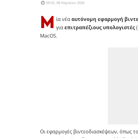
09:32, 08 Απριλίου 2020
Μ
ία νέα
αυτόνομη εφαρμογή βιντ
για
επιτραπέζιους υπολογιστές
(
MacOS.
Οι εφαρμογές βιντεοδιασκέψεων, όπως το