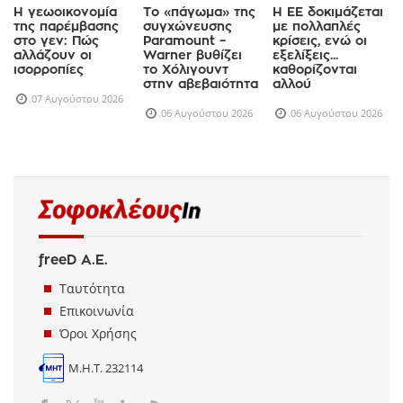
Η γεωοικονομία
Το «πάγωμα» της
Η ΕΕ δοκιμάζεται
της παρέμβασης
συγχώνευσης
με πολλαπλές
στο γεν: Πώς
Paramount –
κρίσεις, ενώ οι
αλλάζουν οι
Warner βυθίζει
εξελίξεις...
ισορροπίες
το Χόλιγουντ
καθορίζονται
στην αβεβαιότητα
αλλού
07 Αυγούστου 2026
06 Αυγούστου 2026
06 Αυγούστου 2026
freeD Α.Ε.
Ταυτότητα
Επικοινωνία
Όροι Χρήσης
Μ.Η.Τ. 232114