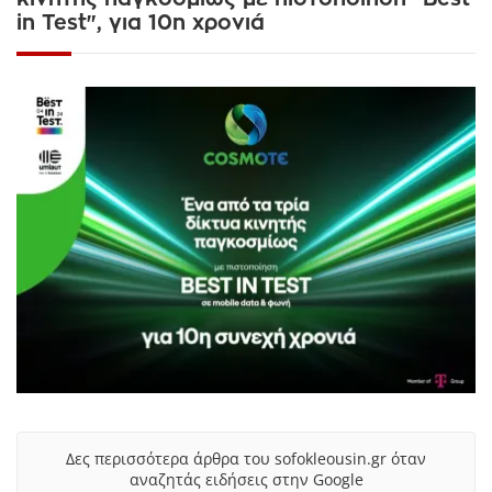
in Test", για 10η χρονιά
Δες περισσότερα άρθρα του sofokleousin.gr όταν
αναζητάς ειδήσεις στην Google