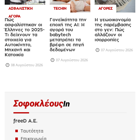
ΑΣΦΑΛΙΣΤΙΚΉ
TECHIN
ΑΓΟΡΈΣ
ΑΓΟΡΆ
Πώς
Γονεϊκότητα την
Η γεωοικονομία
ασφαλίστηκαν οι
εποχή της AI: Η
της παρέμβασης
Έλληνες το 2025-
αγορά του
στο γεν: Πώς
Τι δείχνουν τα
babytech
αλλάζουν οι
στοιχεία για
μετατρέπει τα
ισορροπίες
Αυτοκίνητο,
βρέφη σε πηγή
Μηχανή και
δεδομένων
07 Αυγούστου 2026
Κατοικία
07 Αυγούστου 2026
08 Αυγούστου 2026
freeD Α.Ε.
Ταυτότητα
Επικοινωνία