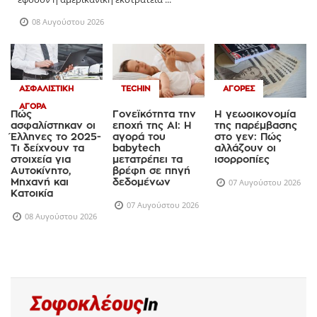
08 Αυγούστου 2026
ΑΣΦΑΛΙΣΤΙΚΉ
TECHIN
ΑΓΟΡΈΣ
ΑΓΟΡΆ
Πώς
Γονεϊκότητα την
Η γεωοικονομία
ασφαλίστηκαν οι
εποχή της AI: Η
της παρέμβασης
Έλληνες το 2025-
αγορά του
στο γεν: Πώς
Τι δείχνουν τα
babytech
αλλάζουν οι
στοιχεία για
μετατρέπει τα
ισορροπίες
Αυτοκίνητο,
βρέφη σε πηγή
Μηχανή και
δεδομένων
07 Αυγούστου 2026
Κατοικία
07 Αυγούστου 2026
08 Αυγούστου 2026