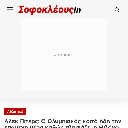
Αθλητικά
Άλεκ Πίτερς: Ο Ολυμπιακός κοιτά ήδη την
επόμενη μέρα καθώς πλησιάζει η Μιλάνο