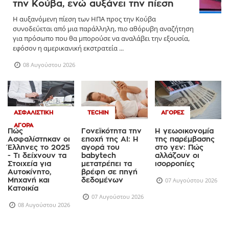
την Κούβα, ενώ αυξάνει την πίεση
Η αυξανόμενη πίεση των ΗΠΑ προς την Κούβα
συνοδεύεται από μια παράλληλη, πιο αθόρυβη αναζήτηση
για πρόσωπο που θα μπορούσε να αναλάβει την εξουσία,
εφόσον η αμερικανική εκστρατεία ...
08 Αυγούστου 2026
ΑΣΦΑΛΙΣΤΙΚΉ
TECHIN
ΑΓΟΡΈΣ
ΑΓΟΡΆ
Πώς
Γονεϊκότητα την
Η γεωοικονομία
Ασφαλίστηκαν οι
εποχή της AI: Η
της παρέμβασης
Έλληνες το 2025
αγορά του
στο γεν: Πώς
- Τι δείχνουν τα
babytech
αλλάζουν οι
Στοιχεία για
μετατρέπει τα
ισορροπίες
Αυτοκίνητο,
βρέφη σε πηγή
Μηχανή και
δεδομένων
07 Αυγούστου 2026
Κατοικία
07 Αυγούστου 2026
08 Αυγούστου 2026