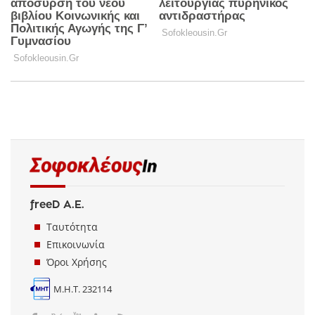
freeD Α.Ε.
Ταυτότητα
Επικοινωνία
Όροι Χρήσης
Μ.Η.Τ. 232114