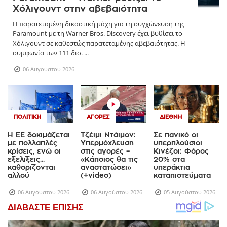
Χόλιγουντ στην αβεβαιότητα
Η παρατεταμένη δικαστική μάχη για τη συγχώνευση της
Paramount με τη Warner Bros. Discovery έχει βυθίσει το
Χόλιγουντ σε καθεστώς παρατεταμένης αβεβαιότητας. Η
συμφωνία των 111 δισ. ...
06 Αυγούστου 2026
ΠΟΛΙΤΙΚΉ
ΑΓΟΡΈΣ
ΔΙΕΘΝΉ
Η ΕΕ δοκιμάζεται
Τζέιμι Ντάιμον:
Σε πανικό οι
με πολλαπλές
Υπερμόχλευση
υπερπλούσιοι
κρίσεις, ενώ οι
στις αγορές –
Κινέζοι: Φόρος
εξελίξεις...
«Κάποιος θα τις
20% στα
καθορίζονται
αναστατώσει»
υπεράκτια
αλλού
(+video)
καταπιστεύματα
06 Αυγούστου 2026
06 Αυγούστου 2026
05 Αυγούστου 2026