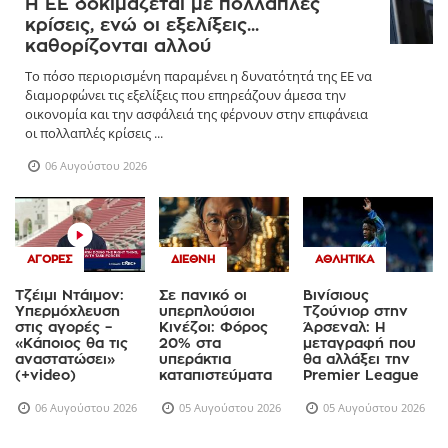
Η ΕΕ δοκιμάζεται με πολλαπλές
κρίσεις, ενώ οι εξελίξεις...
καθορίζονται αλλού
Το πόσο περιορισμένη παραμένει η δυνατότητά της ΕΕ να
διαμορφώνει τις εξελίξεις που επηρεάζουν άμεσα την
οικονομία και την ασφάλειά της φέρνουν στην επιφάνεια
οι πολλαπλές κρίσεις ...
06 Αυγούστου 2026
ΑΓΟΡΈΣ
ΔΙΕΘΝΉ
ΑΘΛΗΤΙΚΆ
Τζέιμι Ντάιμον:
Σε πανικό οι
Βινίσιους
Υπερμόχλευση
υπερπλούσιοι
Τζούνιορ στην
στις αγορές –
Κινέζοι: Φόρος
Άρσεναλ: Η
«Κάποιος θα τις
20% στα
μεταγραφή που
αναστατώσει»
υπεράκτια
θα αλλάξει την
(+video)
καταπιστεύματα
Premier League
06 Αυγούστου 2026
05 Αυγούστου 2026
05 Αυγούστου 2026