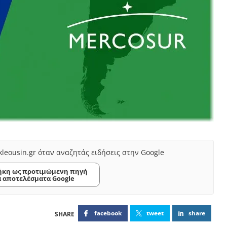
kleousin.gr όταν αναζητάς ειδήσεις στην Google
κη ως προτιμώμενη πηγή
α αποτελέσματα Google
facebook
tweet
share