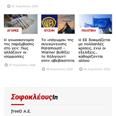
07 Αυγούστου 2026
ΑΓΟΡΈΣ
ΕΥΖΗΝ
ΠΟΛΙΤΙΚΉ
Η γεωοικονομία
Το «πάγωμα» της
Η ΕΕ δοκιμάζεται
της παρέμβασης
συγχώνευσης
με πολλαπλές
στο γεν: Πώς
Paramount –
κρίσεις, ενώ οι
αλλάζουν οι
Warner βυθίζει
εξελίξεις...
ισορροπίες
το Χόλιγουντ
καθορίζονται
στην αβεβαιότητα
αλλού
07 Αυγούστου 2026
06 Αυγούστου 2026
06 Αυγούστου 2026
freeD Α.Ε.