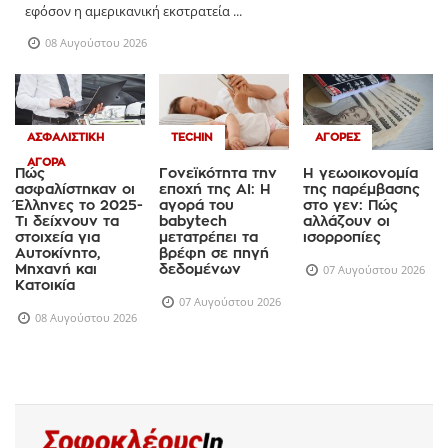
για πρόσωπο που θα μπορούσε να αναλάβει την εξουσία,
εφόσον η αμερικανική εκστρατεία ...
08 Αυγούστου 2026
ΑΣΦΑΛΙΣΤΙΚΉ
TECHIN
ΑΓΟΡΈΣ
ΑΓΟΡΆ
Πώς
Γονεϊκότητα την
Η γεωοικονομία
ασφαλίστηκαν οι
εποχή της AI: Η
της παρέμβασης
Έλληνες το 2025-
αγορά του
στο γεν: Πώς
Τι δείχνουν τα
babytech
αλλάζουν οι
στοιχεία για
μετατρέπει τα
ισορροπίες
Αυτοκίνητο,
βρέφη σε πηγή
Μηχανή και
δεδομένων
07 Αυγούστου 2026
Κατοικία
07 Αυγούστου 2026
08 Αυγούστου 2026