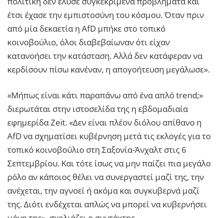
πολιτική δεν έλυσε συγκεκριμένα προβλήματα και
έτσι έχασε την εμπιστοσύνη του κόσμου. Όταν πριν
από μία δεκαετία η AfD μπήκε στο τοπικό
κοινοβούλιο, όλοι διαβεβαίωναν ότι είχαν
κατανοήσει την κατάσταση. Αλλά δεν κατάφεραν να
κερδίσουν πίσω κανέναν, η απογοήτευση μεγάλωσε».
«Μήπως είναι κάτι παραπάνω από ένα απλό trend;»
διερωτάται στην ιστοσελίδα της η εβδομαδιαία
εφημερίδα Zeit. «Δεν είναι πλέον διόλου απίθανο η
AfD να σχηματίσει κυβέρνηση μετά τις εκλογές για το
τοπικό κοινοβούλιο στη Σαξονία-Άνχαλτ στις 6
Σεπτεμβρίου. Και τότε ίσως να μην παίζει πια μεγάλο
ρόλο αν κάποιος θέλει να συνεργαστεί μαζί της, την
ανέχεται, την αγνοεί ή ακόμα και συγκυβερνά μαζί
της. Διότι ενδέχεται απλώς να μπορεί να κυβερνήσει
μόνη της», σχολιάζει ο συντάκτης.