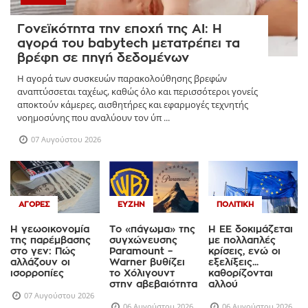
Γονεϊκότητα την εποχή της AI: Η
αγορά του babytech μετατρέπει τα
βρέφη σε πηγή δεδομένων
Η αγορά των συσκευών παρακολούθησης βρεφών
αναπτύσσεται ταχέως, καθώς όλο και περισσότεροι γονείς
αποκτούν κάμερες, αισθητήρες και εφαρμογές τεχνητής
νοημοσύνης που αναλύουν τον ύπ ...
07 Αυγούστου 2026
ΑΓΟΡΈΣ
ΕΥΖΗΝ
ΠΟΛΙΤΙΚΉ
Η γεωοικονομία
Το «πάγωμα» της
Η ΕΕ δοκιμάζεται
της παρέμβασης
συγχώνευσης
με πολλαπλές
στο γεν: Πώς
Paramount –
κρίσεις, ενώ οι
αλλάζουν οι
Warner βυθίζει
εξελίξεις...
ισορροπίες
το Χόλιγουντ
καθορίζονται
στην αβεβαιότητα
αλλού
07 Αυγούστου 2026
06 Αυγούστου 2026
06 Αυγούστου 2026