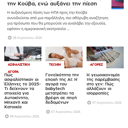
την Κούβα, ενώ αυξάνει την πίεση
Η αυξανόμενη πίεση των ΗΠΑ προς την Κούβα
συνοδεύεται από μια παράλληλη, πιο αθόρυβη αναζήτηση
για πρόσωπο που θα μπορούσε να αναλάβει την εξουσία,
εφόσον η αμερικανική εκστρατεία ...
08 Αυγούστου 2026
ΑΣΦΑΛΙΣΤΙΚΉ
TECHIN
ΑΓΟΡΈΣ
ΑΓΟΡΆ
Πώς
Γονεϊκότητα την
Η γεωοικονομία
ασφαλίστηκαν οι
εποχή της AI: Η
της παρέμβασης
Έλληνες το 2025-
αγορά του
στο γεν: Πώς
Τι δείχνουν τα
babytech
αλλάζουν οι
στοιχεία για
μετατρέπει τα
ισορροπίες
Αυτοκίνητο,
βρέφη σε πηγή
Μηχανή και
δεδομένων
07 Αυγούστου 2026
Κατοικία
07 Αυγούστου 2026
08 Αυγούστου 2026