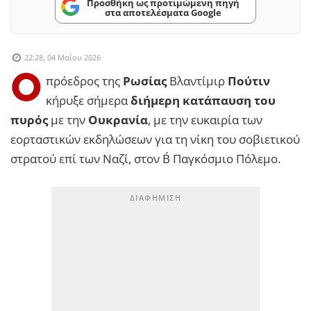
Προσθήκη ως προτιμώμενη πηγή
στα αποτελέσματα Google
22:28, 04 Μαΐου 2026
Ο
πρόεδρος της
Ρωσίας
Βλαντίμιρ
Πούτιν
κήρυξε σήμερα
διήμερη κατάπαυση του
πυρός
με την
Ουκρανία
, με την ευκαιρία των
εορταστικών εκδηλώσεων για τη νίκη του σοβιετικού
στρατού επί των Ναζί, στον Β΄ Παγκόσμιο Πόλεμο.