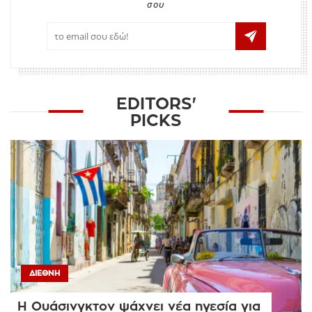
σου
EDITORS'
PICKS
ΔΙΕΘΝΉ
Η Ουάσινγκτον ψάχνει νέα ηγεσία για