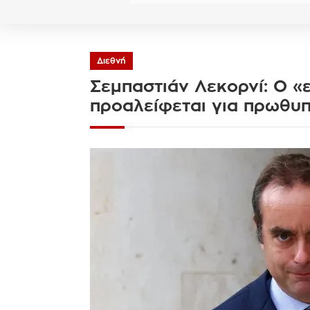
Διεθνή
Σεμπαστιάν Λεκορνί: Ο «
προαλείφεται για πρωθυπ