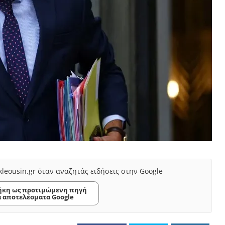
kleousin.gr όταν αναζητάς ειδήσεις στην Google
κη ως προτιμώμενη πηγή
α αποτελέσματα Google