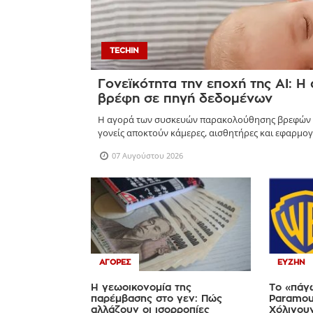
TECHIN
Γονεϊκότητα την εποχή της AI: Η
βρέφη σε πηγή δεδομένων
Η αγορά των συσκευών παρακολούθησης βρεφών αν
γονείς αποκτούν κάμερες, αισθητήρες και εφαρμογ
07 Αυγούστου 2026
ΑΓΟΡΈΣ
ΕΥΖΗΝ
Η γεωοικονομία της
Το «πάγ
παρέμβασης στο γεν: Πώς
Paramoun
αλλάζουν οι ισορροπίες
Χόλιγου