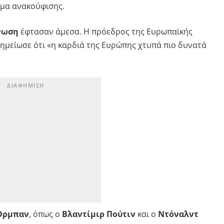
ίμα ανακούφισης.
νωση
έφτασαν άμεσα. Η πρόεδρος της Ευρωπαϊκής
σημείωσε ότι «η καρδιά της Ευρώπης χτυπά πιο δυνατά
 Όρμπαν
, όπως ο
Βλαντίμιρ Πούτιν
και ο
Ντόναλντ