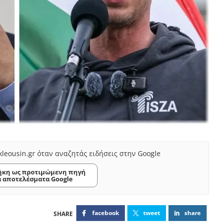
kleousin.gr όταν αναζητάς ειδήσεις στην Google
κη ως προτιμώμενη πηγή
α αποτελέσματα Google
facebook
tweet
share