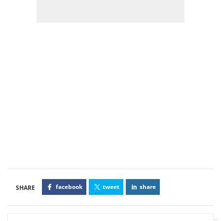
facebook
tweet
share