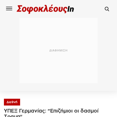
Διεθνή
YΠΕΞ Γερμανίας: "Επιζήμιοι οι δασμοί
Τραμπ"