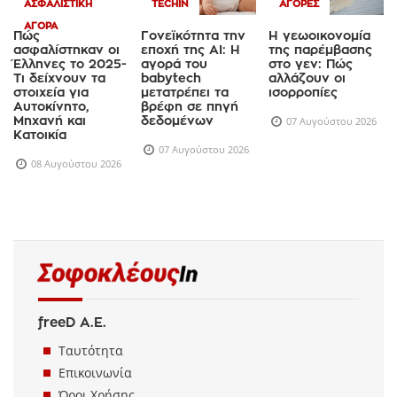
ΑΣΦΑΛΙΣΤΙΚΉ
TECHIN
ΑΓΟΡΈΣ
ΑΓΟΡΆ
Πώς
Γονεϊκότητα την
Η γεωοικονομία
ασφαλίστηκαν οι
εποχή της AI: Η
της παρέμβασης
Έλληνες το 2025-
αγορά του
στο γεν: Πώς
Τι δείχνουν τα
babytech
αλλάζουν οι
στοιχεία για
μετατρέπει τα
ισορροπίες
Αυτοκίνητο,
βρέφη σε πηγή
Μηχανή και
δεδομένων
07 Αυγούστου 2026
Κατοικία
07 Αυγούστου 2026
08 Αυγούστου 2026
freeD Α.Ε.
Ταυτότητα
Επικοινωνία
Όροι Χρήσης