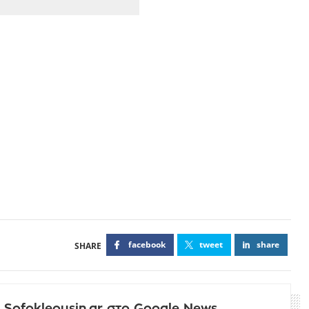
facebook
tweet
share
 Sofokleousin.gr στο Google News