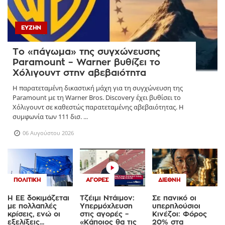
ΕΥΖΗΝ
Το «πάγωμα» της συγχώνευσης
Paramount – Warner βυθίζει το
Χόλιγουντ στην αβεβαιότητα
Η παρατεταμένη δικαστική μάχη για τη συγχώνευση της
Paramount με τη Warner Bros. Discovery έχει βυθίσει το
Χόλιγουντ σε καθεστώς παρατεταμένης αβεβαιότητας. Η
συμφωνία των 111 δισ. ...
06 Αυγούστου 2026
ΠΟΛΙΤΙΚΉ
ΑΓΟΡΈΣ
ΔΙΕΘΝΉ
Η ΕΕ δοκιμάζεται
Τζέιμι Ντάιμον:
Σε πανικό οι
με πολλαπλές
Υπερμόχλευση
υπερπλούσιοι
κρίσεις, ενώ οι
στις αγορές –
Κινέζοι: Φόρος
εξελίξεις...
«Κάποιος θα τις
20% στα