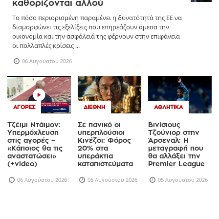
καθορίζονται αλλού
Το πόσο περιορισμένη παραμένει η δυνατότητά της ΕΕ να
διαμορφώνει τις εξελίξεις που επηρεάζουν άμεσα την
οικονομία και την ασφάλειά της φέρνουν στην επιφάνεια
οι πολλαπλές κρίσεις ...
06 Αυγούστου 2026
ΑΓΟΡΈΣ
ΔΙΕΘΝΉ
ΑΘΛΗΤΙΚΆ
Τζέιμι Ντάιμον:
Σε πανικό οι
Βινίσιους
Υπερμόχλευση
υπερπλούσιοι
Τζούνιορ στην
στις αγορές –
Κινέζοι: Φόρος
Άρσεναλ: Η
«Κάποιος θα τις
20% στα
μεταγραφή που
αναστατώσει»
υπεράκτια
θα αλλάξει την
(+video)
καταπιστεύματα
Premier League
06 Αυγούστου 2026
05 Αυγούστου 2026
05 Αυγούστου 2026