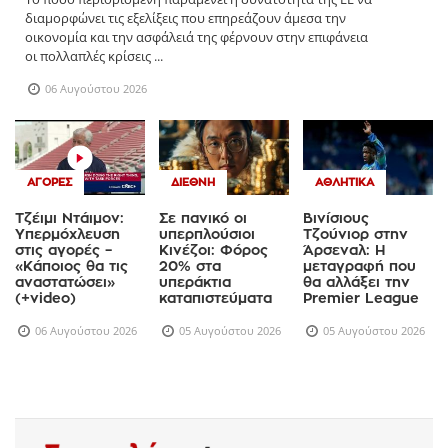
διαμορφώνει τις εξελίξεις που επηρεάζουν άμεσα την
οικονομία και την ασφάλειά της φέρνουν στην επιφάνεια
οι πολλαπλές κρίσεις ...
06 Αυγούστου 2026
ΑΓΟΡΈΣ
ΔΙΕΘΝΉ
ΑΘΛΗΤΙΚΆ
Τζέιμι Ντάιμον:
Σε πανικό οι
Βινίσιους
Υπερμόχλευση
υπερπλούσιοι
Τζούνιορ στην
στις αγορές –
Κινέζοι: Φόρος
Άρσεναλ: Η
«Κάποιος θα τις
20% στα
μεταγραφή που
αναστατώσει»
υπεράκτια
θα αλλάξει την
(+video)
καταπιστεύματα
Premier League
06 Αυγούστου 2026
05 Αυγούστου 2026
05 Αυγούστου 2026