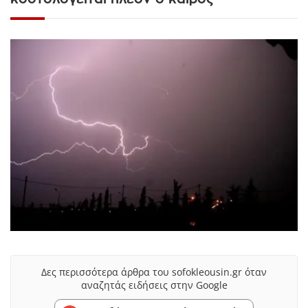
Δες περισσότερα άρθρα του sofokleousin.gr όταν
αναζητάς ειδήσεις στην Google