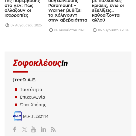
της παρέμβασης
συγχώνευσης
με πολλαπλές
στο γεν: Πώς
Paramount –
κρίσεις, ενώ οι
αλλάζουν οι
Warner βυθίζει
εξελίξεις...
ισορροπίες
το Χόλιγουντ
καθορίζονται
στην αβεβαιότητα
αλλού
07 Αυγούστου 2026
06 Αυγούστου 2026
06 Αυγούστου 2026
freeD Α.Ε.
Ταυτότητα
Επικοινωνία
Όροι Χρήσης
Μ.Η.Τ. 232114