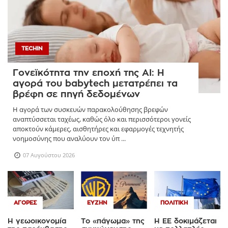
TECHIN
Γονεϊκότητα την εποχή της AI: Η
αγορά του babytech μετατρέπει τα
βρέφη σε πηγή δεδομένων
Η αγορά των συσκευών παρακολούθησης βρεφών
αναπτύσσεται ταχέως, καθώς όλο και περισσότεροι γονείς
αποκτούν κάμερες, αισθητήρες και εφαρμογές τεχνητής
νοημοσύνης που αναλύουν τον ύπ ...
07 Αυγούστου 2026
ΑΓΟΡΈΣ
ΕΥΖΗΝ
ΠΟΛΙΤΙΚΉ
Η γεωοικονομία
Το «πάγωμα» της
Η ΕΕ δοκιμάζεται