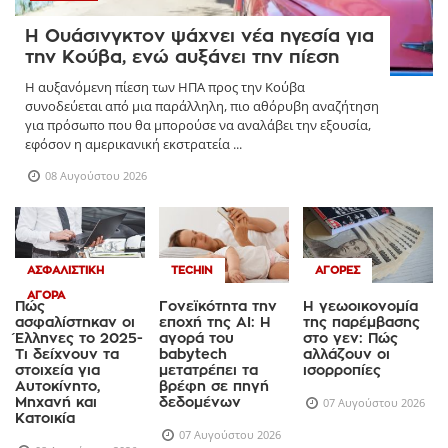
Η Ουάσινγκτον ψάχνει νέα ηγεσία για
την Κούβα, ενώ αυξάνει την πίεση
Η αυξανόμενη πίεση των ΗΠΑ προς την Κούβα
συνοδεύεται από μια παράλληλη, πιο αθόρυβη αναζήτηση
για πρόσωπο που θα μπορούσε να αναλάβει την εξουσία,
εφόσον η αμερικανική εκστρατεία ...
08 Αυγούστου 2026
ΑΣΦΑΛΙΣΤΙΚΉ
TECHIN
ΑΓΟΡΈΣ
ΑΓΟΡΆ
Πώς
Γονεϊκότητα την
Η γεωοικονομία
ασφαλίστηκαν οι
εποχή της AI: Η
της παρέμβασης
Έλληνες το 2025-
αγορά του
στο γεν: Πώς
Τι δείχνουν τα
babytech
αλλάζουν οι
στοιχεία για
μετατρέπει τα
ισορροπίες
Αυτοκίνητο,
βρέφη σε πηγή
Μηχανή και
δεδομένων
07 Αυγούστου 2026
Κατοικία
07 Αυγούστου 2026