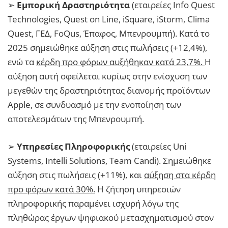
➢
Εμπορική Δραστηριότητα
(εταιρείες Info Quest
Technologies, Quest on Line, iSquare, iStorm, Clima
Quest, ΓΕΔ, FoQus, Έπαφος, Μπενρουμπή). Κατά το
2025 σημειώθηκε αύξηση στις πωλήσεις (+12,4%),
ενώ τα
κέρδη προ φόρων αυξήθηκαν κατά 23,7%.
Η
αύξηση αυτή οφείλεται κυρίως στην ενίσχυση των
μεγεθών της δραστηριότητας διανομής προϊόντων
Apple, σε συνδυασμό με την ενοποίηση των
αποτελεσμάτων της Μπενρουμπή.
➢
Υπηρεσίες Πληροφορικής
(εταιρείες Uni
Systems, Intelli Solutions, Team Candi). Σημειώθηκε
αύξηση στις πωλήσεις (+11%), και
αύξηση στα κέρδη
προ φόρων κατά 30%.
Η ζήτηση υπηρεσιών
πληροφορικής παραμένει ισχυρή λόγω της
πληθώρας έργων ψηφιακού μετασχηματισμού στον