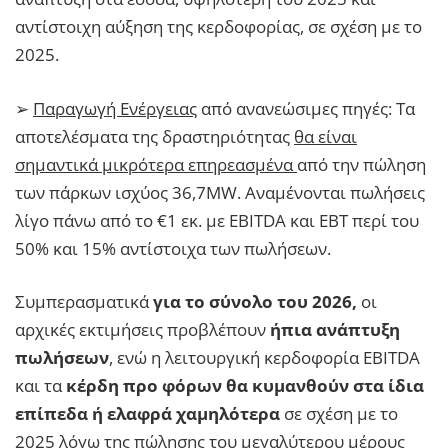
αντίστοιχη αύξηση της κερδοφορίας, σε σχέση με το
2025.
➢
Παραγωγή Ενέργειας
από ανανεώσιμες πηγές: Τα
αποτελέσματα της δραστηριότητας
θα είναι
σημαντικά μικρότερα επηρεασμένα
από την πώληση
των πάρκων ισχύος 36,7MW. Αναμένονται πωλήσεις
λίγο πάνω από το €1 εκ. με EBITDA και EBT περί του
50% και 15% αντίστοιχα των πωλήσεων.
Συμπερασματικά
για το σύνολο του 2026,
οι
αρχικές εκτιμήσεις προβλέπουν
ήπια ανάπτυξη
πωλήσεων
, ενώ η λειτουργική κερδοφορία EBITDA
και τα
κέρδη προ φόρων θα κυμανθούν στα ίδια
επίπεδα ή ελαφρά χαμηλότερα
σε σχέση με το
2025 λόγω της πώλησης του μεγαλύτερου μέρους