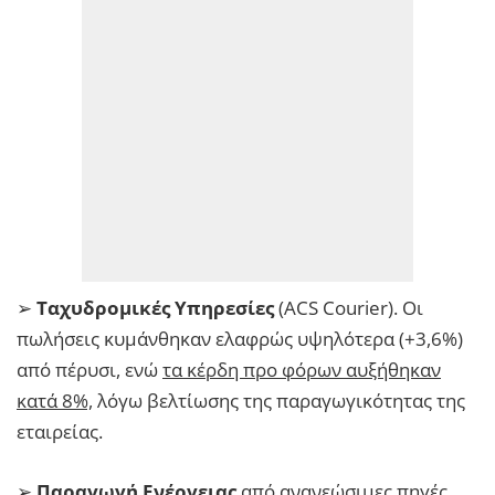
➢
Ταχυδρομικές Υπηρεσίες
(ACS Courier). Οι
πωλήσεις κυμάνθηκαν ελαφρώς υψηλότερα (+3,6%)
από πέρυσι, ενώ
τα κέρδη προ φόρων αυξήθηκαν
κατά 8%,
λόγω βελτίωσης της παραγωγικότητας της
εταιρείας.
➢
Παραγωγή Ενέργειας
από ανανεώσιμες πηγές