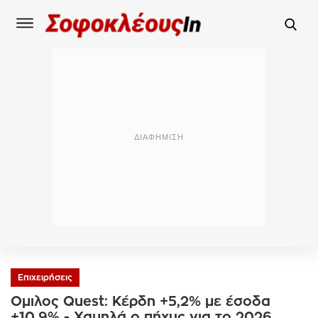
Επιχειρήσεις
Ομιλος Quest: Κέρδη +5,2% με έσοδα
+10,9% - Χαμηλά ο πήχυς για το 2026