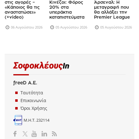
Υπερμόχλευση
υπερπλούσιοι
Τζούνιορ στην
στις αγορές –
Κινέζοι: Φόρος
Άρσεναλ: Η
«Κάποιος θα τις
20% στα
μεταγραφή που
αναστατώσει»
υπεράκτια
θα αλλάξει την
(+video)
καταπιστεύματα
Premier League
06 Αυγούστου 2026
05 Αυγούστου 2026
05 Αυγούστου 2026
freeD Α.Ε.
Ταυτότητα
Επικοινωνία
Όροι Χρήσης
Μ.Η.Τ. 232114