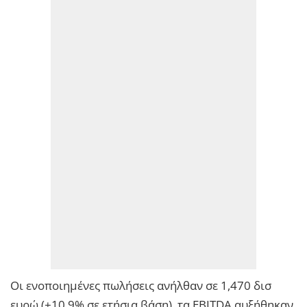
Οι ενοποιημένες πωλήσεις ανήλθαν σε 1,470 δισ
ευρώ (+10,9% σε ετήσια βάση), τα EBITDA αυξήθηκαν