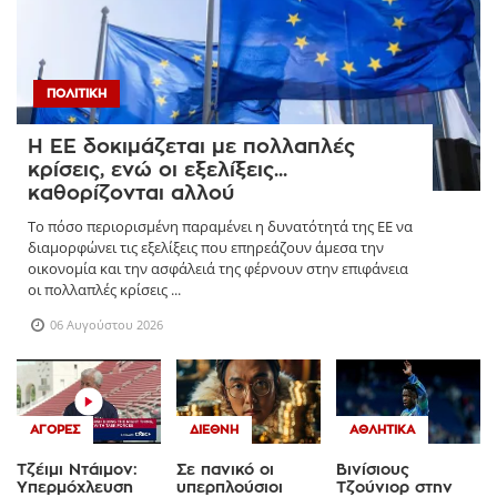
ΠΟΛΙΤΙΚΉ
Η ΕΕ δοκιμάζεται με πολλαπλές
κρίσεις, ενώ οι εξελίξεις...
καθορίζονται αλλού
Το πόσο περιορισμένη παραμένει η δυνατότητά της ΕΕ να
διαμορφώνει τις εξελίξεις που επηρεάζουν άμεσα την
οικονομία και την ασφάλειά της φέρνουν στην επιφάνεια
οι πολλαπλές κρίσεις ...
06 Αυγούστου 2026
ΑΓΟΡΈΣ
ΔΙΕΘΝΉ
ΑΘΛΗΤΙΚΆ
Τζέιμι Ντάιμον:
Σε πανικό οι
Βινίσιους