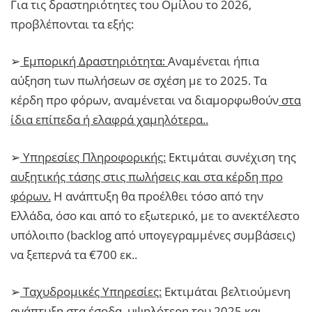
Για τις δραστηριότητες του Ομίλου το 2026,
προβλέπονται τα εξής:
➢
Εμπορική Δραστηριότητα:
Αναμένεται ήπια
αύξηση των πωλήσεων σε σχέση με το 2025. Τα
κέρδη προ φόρων, αναμένεται να διαμορφωθούν
στα
ίδια επίπεδα ή ελαφρά χαμηλότερα..
➢
Υπηρεσίες Πληροφορικής:
Εκτιμάται συνέχιση της
αυξητικής τάσης στις πωλήσεις και στα κέρδη προ
φόρων.
Η ανάπτυξη θα προέλθει τόσο από την
Ελλάδα, όσο και από το εξωτερικό, με το ανεκτέλεστο
υπόλοιπο (backlog από υπογεγραμμένες συμβάσεις)
να ξεπερνά τα €700 εκ..
➢
Ταχυδρομικές Υπηρεσίες:
Εκτιμάται βελτιούμενη
ανάπτυξη στα έσοδα, υψηλότερη του 2025 και