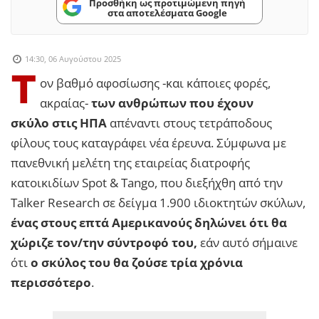
Προσθήκη ως προτιμώμενη πηγή
στα αποτελέσματα Google
14:30, 06 Αυγούστου 2025
Τ
ον βαθμό αφοσίωσης -και κάποιες φορές,
ακραίας-
των ανθρώπων που έχουν
σκύλο
στις ΗΠΑ
απέναντι στους τετράποδους
φίλους τους καταγράφει νέα έρευνα. Σύμφωνα με
πανεθνική μελέτη της εταιρείας διατροφής
κατοικιδίων Spot & Tango, που διεξήχθη από την
Talker Research σε δείγμα 1.900 ιδιοκτητών σκύλων,
ένας στους επτά Αμερικανούς δηλώνει ότι θα
χώριζε τον/την σύντροφό του,
εάν αυτό σήμαινε
ότι
ο σκύλος του θα ζούσε τρία χρόνια
περισσότερο
.