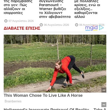
της παρέμβασης
συγχώνευσης
με πολλαπλές
στο γεν: Πώς
Paramount –
κρίσεις, ενώ οι
αλλάζουν οι
Warner βυθίζει
εξελίξεις...
ισορροπίες
το Χόλιγουντ
καθορίζονται
στην αβεβαιότητα
αλλού
07 Αυγούστου 2026
06 Αυγούστου 2026
06 Αυγούστου 2026