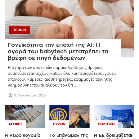
TECHIN
Γονεϊκότητα την εποχή της AI: Η
αγορά του babytech μετατρέπει τα
βρέφη σε πηγή δεδομένων
Η αγορά των συσκευών παρακολούθησης βρεφών
αναπτύσσεται ταχέως, καθώς όλο και περισσότεροι γονείς
αποκτούν κάμερες, αισθητήρες και εφαρμογές τεχνητής
νοημοσύνης που αναλύουν τον ύπ ...
07 Αυγούστου 2026
ΑΓΟΡΈΣ
ΕΥΖΗΝ
ΠΟΛΙΤΙΚΉ
Η γεωοικονομία
Το «πάγωμα» της
Η ΕΕ δοκιμάζεται