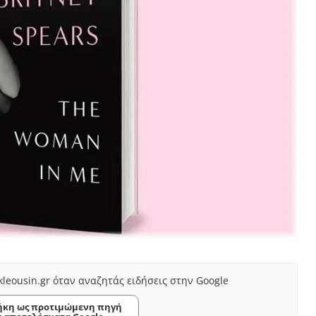
kleousin.gr όταν αναζητάς ειδήσεις στην Google
κη ως προτιμώμενη πηγή