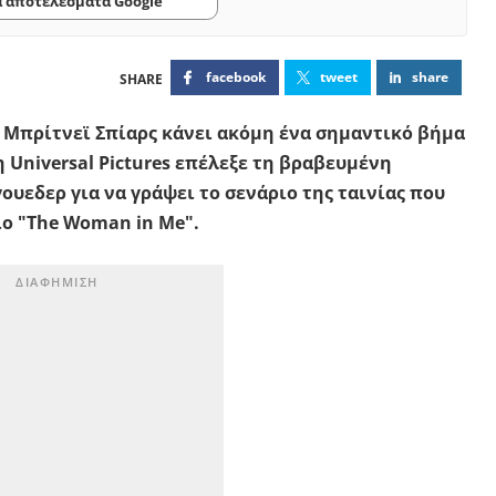
α αποτελέσματα Google
facebook
tweet
share
 Μπρίτνεϊ Σπίαρς κάνει ακόμη ένα σημαντικό βήμα
 Universal Pictures επέλεξε τη βραβευμένη
υεδερ για να γράψει το σενάριο της ταινίας που
ίο "The Woman in Me".