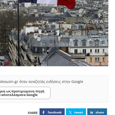
kleousin.gr όταν αναζητάς ειδήσεις στην Google
κη ως προτιμώμενη πηγή
α αποτελέσματα Google
facebook
tweet
share