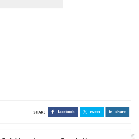
facebook
tweet
share