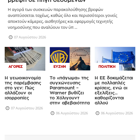
Η αγορά των συσκευών παρακολούθησης βρεφών
αναπτύσσεται ταχέως, καθώς όλο και περισσότεροι γονείς
αποκτούν κάμερες, αισθητήρες και εφαρμογές τεχνητής
νοημοσύνης που αναλύουν τον ύπ ...
07 Αυγούστου 2026
ΑΓΟΡΈΣ
ΕΥΖΗΝ
ΠΟΛΙΤΙΚΉ
Η γεωοικονομία
Το «πάγωμα» της
Η ΕΕ δοκιμάζεται
της παρέμβασης
συγχώνευσης
με πολλαπλές
στο γεν: Πώς
Paramount –
κρίσεις, ενώ οι
αλλάζουν οι
Warner βυθίζει
εξελίξεις...
ισορροπίες
το Χόλιγουντ
καθορίζονται
στην αβεβαιότητα
αλλού
07 Αυγούστου 2026
06 Αυγούστου 2026
06 Αυγούστου 2026