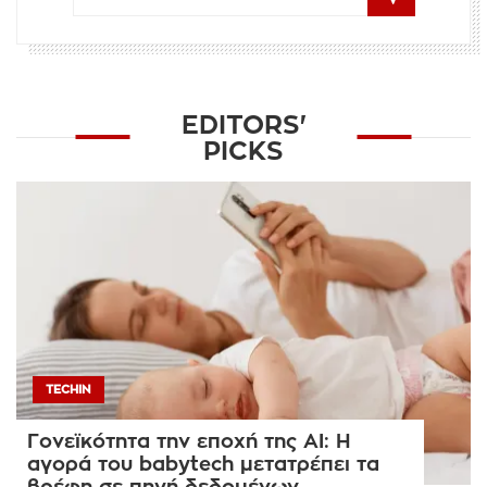
EDITORS'
PICKS
TECHIN
Γονεϊκότητα την εποχή της AI: Η
αγορά του babytech μετατρέπει τα
βρέφη σε πηγή δεδομένων