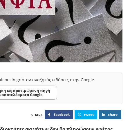
kleousin.gr όταν αναζητάς ειδήσεις στην Google
κη ως προτιμώμενη πηγή
α αποτελέσματα Google
facebook
tweet
share
ιδιοκτήτες ακινήτων δεν θα πληρώσουν εφέτος