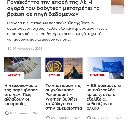
Γονεϊκότητα την εποχή της AI: Η
αγορά του babytech μετατρέπει τα
βρέφη σε πηγή δεδομένων
Η αγορά των συσκευών παρακολούθησης βρεφών
αναπτύσσεται ταχέως, καθώς όλο και περισσότεροι γονείς
αποκτούν κάμερες, αισθητήρες και εφαρμογές τεχνητής
νοημοσύνης που αναλύουν τον ύπ ...
07 Αυγούστου 2026
ΑΓΟΡΈΣ
ΕΥΖΗΝ
ΠΟΛΙΤΙΚΉ
Η γεωοικονομία
Το «πάγωμα» της
Η ΕΕ δοκιμάζεται
της παρέμβασης
συγχώνευσης
με πολλαπλές
στο γεν: Πώς
Paramount –
κρίσεις, ενώ οι
αλλάζουν οι
Warner βυθίζει
εξελίξεις...
ισορροπίες
το Χόλιγουντ
καθορίζονται
στην αβεβαιότητα
αλλού
07 Αυγούστου 2026
06 Αυγούστου 2026
06 Αυγούστου 2026