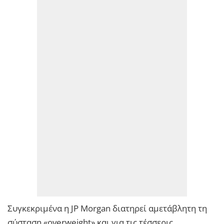
Συγκεκριμένα η JP Morgan διατηρεί αμετάβλητη τη
σύσταση «overweight» και για τις τέσσερις