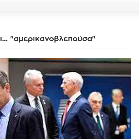
ι... "αμερικανοβλεπούσα"