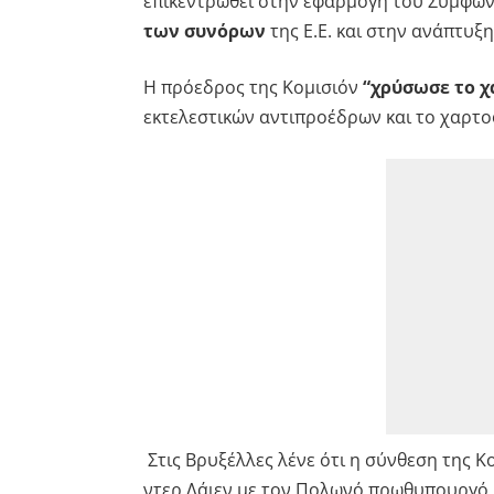
επικεντρωθεί στην εφαρμογή του Συμφών
των συνόρων
της Ε.Ε. και στην ανάπτυξ
Η πρόεδρος της Κομισιόν
“χρύσωσε το χ
εκτελεστικών αντιπροέδρων και το χαρτο
Στις Βρυξέλλες λένε ότι η σύνθεση της Κ
ντερ Λάιεν με τον Πολωνό πρωθυπουργό 