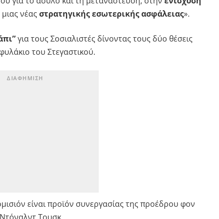
ου για το άσυλο και τη μετανάστευση, στην
ενίσχυση
η μιας νέας
στρατηγικής εσωτερικής ασφάλειας
».
άπι”
για τους Σοσιαλιστές δίνοντας τους δύο θέσεις
φυλάκιο του Στεγαστικού.
ομισιόν είναι προϊόν συνεργασίας της προέδρου φον
Ντόναλντ Τουσκ.