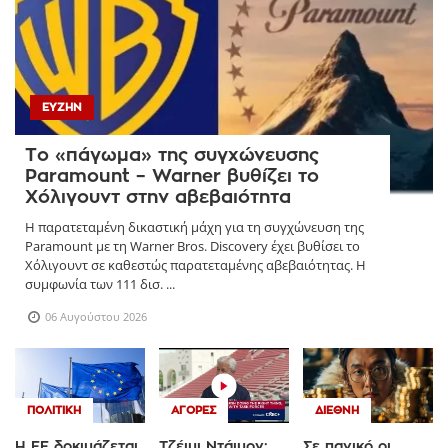
ΕΥΖΗΝ
Το «πάγωμα» της συγχώνευσης
Paramount – Warner βυθίζει το
Χόλιγουντ στην αβεβαιότητα
Η παρατεταμένη δικαστική μάχη για τη συγχώνευση της
Paramount με τη Warner Bros. Discovery έχει βυθίσει το
Χόλιγουντ σε καθεστώς παρατεταμένης αβεβαιότητας. Η
συμφωνία των 111 δισ. ...
06 Αυγούστου 2026
ΠΟΛΙΤΙΚΉ
ΑΓΟΡΈΣ
ΔΙΕΘΝΉ
Η ΕΕ δοκιμάζεται
Τζέιμι Ντάιμον:
Σε πανικό οι