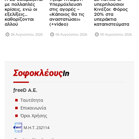
με πολλαπλές
Υπερμόχλευση
υπερπλούσιοι
κρίσεις, ενώ οι
στις αγορές –
Κινέζοι: Φόρος
εξελίξεις...
«Κάποιος θα τις
20% στα
καθορίζονται
αναστατώσει»
υπεράκτια
αλλού
(+video)
καταπιστεύματα
06 Αυγούστου 2026
06 Αυγούστου 2026
05 Αυγούστου 2026
freeD Α.Ε.
Ταυτότητα
Επικοινωνία
Όροι Χρήσης
Μ.Η.Τ. 232114