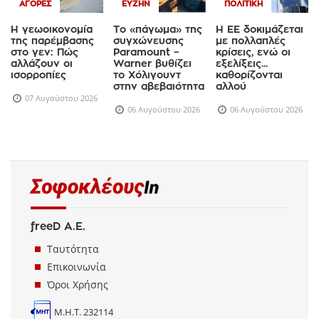
ΑΓΟΡΈΣ
ΕΥΖΗΝ
ΠΟΛΙΤΙΚΉ
Η γεωοικονομία
Το «πάγωμα» της
Η ΕΕ δοκιμάζεται
της παρέμβασης
συγχώνευσης
με πολλαπλές
στο γεν: Πώς
Paramount –
κρίσεις, ενώ οι
αλλάζουν οι
Warner βυθίζει
εξελίξεις...
ισορροπίες
το Χόλιγουντ
καθορίζονται
στην αβεβαιότητα
αλλού
07 Αυγούστου 2026
06 Αυγούστου 2026
06 Αυγούστου 2026
freeD Α.Ε.
Ταυτότητα
Επικοινωνία
Όροι Χρήσης
Μ.Η.Τ. 232114