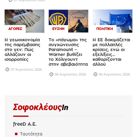
ΑΓΟΡΈΣ
ΕΥΖΗΝ
ΠΟΛΙΤΙΚΉ
Η γεωοικονομία
Το «πάγωμα» της
Η ΕΕ δοκιμάζεται
της παρέμβασης
συγχώνευσης
με πολλαπλές
στο γεν: Πώς
Paramount –
κρίσεις, ενώ οι
αλλάζουν οι
Warner βυθίζει
εξελίξεις...
ισορροπίες
το Χόλιγουντ
καθορίζονται
στην αβεβαιότητα
αλλού
07 Αυγούστου 2026
06 Αυγούστου 2026
06 Αυγούστου 2026
freeD Α.Ε.
Ταυτότητα