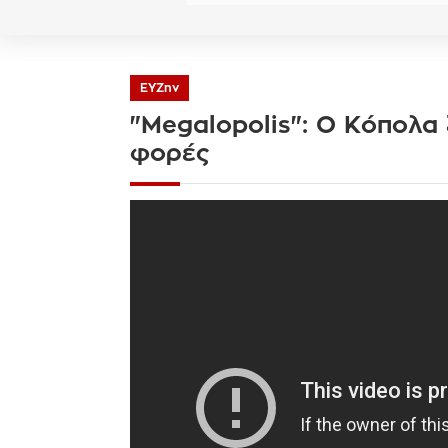
ΕΥΖην
"Megalopolis": Ο Κόπολα
φορές