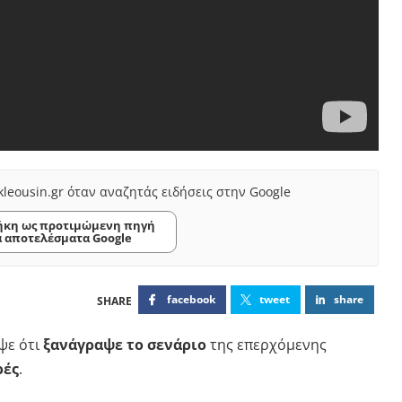
kleousin.gr όταν αναζητάς ειδήσεις στην Google
κη ως προτιμώμενη πηγή
α αποτελέσματα Google
facebook
tweet
share
ψε ότι
ξανάγραψε το σενάριο
της επερχόμενης
ρές
.