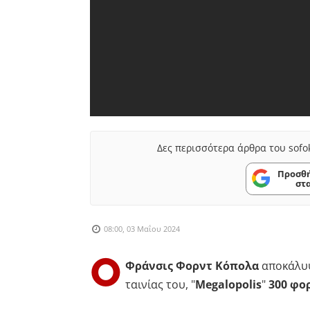
Δες περισσότερα άρθρα του sofo
Προσθή
στ
08:00, 03 Μαΐου 2024
Ο
Φράνσις Φορντ Κόπολα
αποκάλυ
ταινίας του, "
Megalopolis
"
300 φο