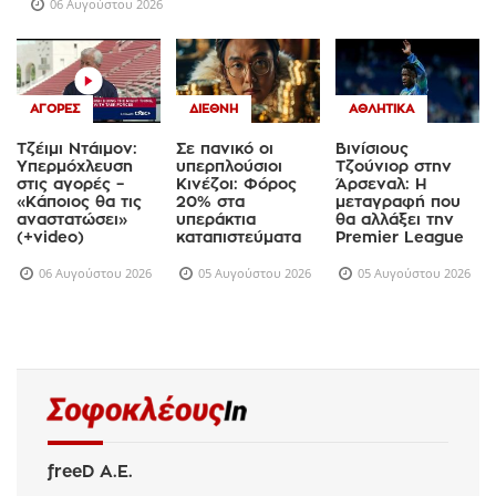
06 Αυγούστου 2026
ΑΓΟΡΈΣ
ΔΙΕΘΝΉ
ΑΘΛΗΤΙΚΆ
Τζέιμι Ντάιμον:
Σε πανικό οι
Βινίσιους
Υπερμόχλευση
υπερπλούσιοι
Τζούνιορ στην
στις αγορές –
Κινέζοι: Φόρος
Άρσεναλ: Η
«Κάποιος θα τις
20% στα
μεταγραφή που
αναστατώσει»
υπεράκτια
θα αλλάξει την
(+video)
καταπιστεύματα
Premier League
06 Αυγούστου 2026
05 Αυγούστου 2026
05 Αυγούστου 2026
freeD Α.Ε.