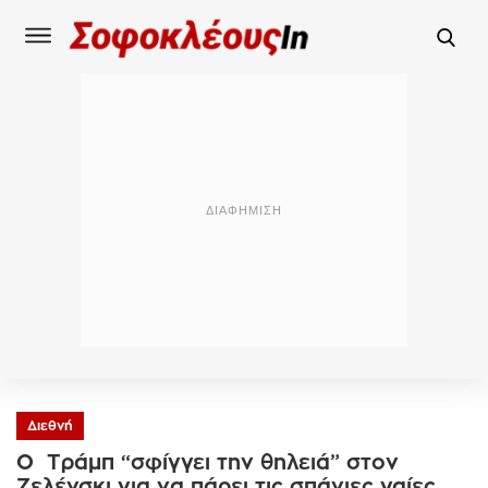
Διεθνή
Ο Τράμπ “σφίγγει την θηλειά” στον
Ζελένσκι για να πάρει τις σπάνιες γαίες