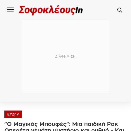
ΕΥΖην
"Ο Μαγικός Μπουφές": Μια παιδική Ροκ
Οπερέτα γεμάτη μυστήριο και ρυθμό - Και