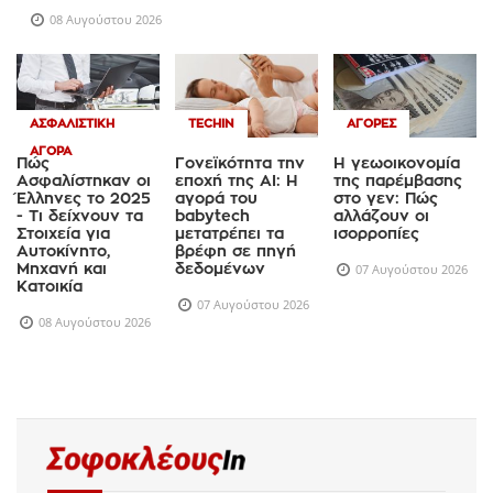
08 Αυγούστου 2026
ΑΣΦΑΛΙΣΤΙΚΉ
TECHIN
ΑΓΟΡΈΣ
ΑΓΟΡΆ
Πώς
Γονεϊκότητα την
Η γεωοικονομία
Ασφαλίστηκαν οι
εποχή της AI: Η
της παρέμβασης
Έλληνες το 2025
αγορά του
στο γεν: Πώς
- Τι δείχνουν τα
babytech
αλλάζουν οι
Στοιχεία για
μετατρέπει τα
ισορροπίες
Αυτοκίνητο,
βρέφη σε πηγή
Μηχανή και
δεδομένων
07 Αυγούστου 2026
Κατοικία
07 Αυγούστου 2026
08 Αυγούστου 2026