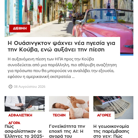
ΔΙΕΘΝΉ
Η Ουάσινγκτον ψάχνει νέα ηγεσία για
την Κούβα, ενώ αυξάνει την πίεση
Η αυξανόμενη πίεση των ΗΠΑ προς την Κούβα
συνοδεύεται από μια παράλληλη, πιο αθόρυβη αναζήτηση
για πρόσωπο που θα μπορούσε να αναλάβει την εξουσία,
εφόσον η αμερικανική εκστρατεία ...
08 Αυγούστου 2026
ΑΣΦΑΛΙΣΤΙΚΉ
TECHIN
ΑΓΟΡΈΣ
ΑΓΟΡΆ
Πώς
Γονεϊκότητα την
Η γεωοικονομία
ασφαλίστηκαν οι
εποχή της AI: Η
της παρέμβασης
Έλληνες το 2025-
αγορά του
στο γεν: Πώς