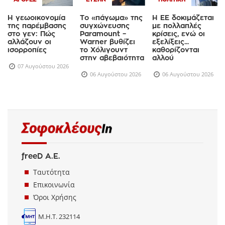
ΑΓΟΡΈΣ
ΕΥΖΗΝ
ΠΟΛΙΤΙΚΉ
Η γεωοικονομία
Το «πάγωμα» της
Η ΕΕ δοκιμάζεται
της παρέμβασης
συγχώνευσης
με πολλαπλές
στο γεν: Πώς
Paramount –
κρίσεις, ενώ οι
αλλάζουν οι
Warner βυθίζει
εξελίξεις...
ισορροπίες
το Χόλιγουντ
καθορίζονται
στην αβεβαιότητα
αλλού
07 Αυγούστου 2026
06 Αυγούστου 2026
06 Αυγούστου 2026
freeD Α.Ε.
Ταυτότητα
Επικοινωνία
Όροι Χρήσης