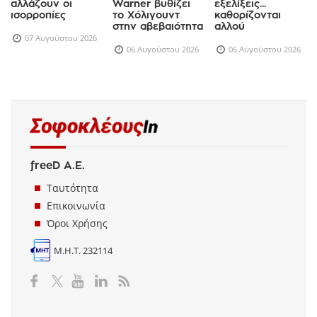
στο γεν: Πώς
Paramount –
κρίσεις, ενώ οι
αλλάζουν οι
Warner βυθίζει
εξελίξεις...
ισορροπίες
το Χόλιγουντ
καθορίζονται
στην αβεβαιότητα
αλλού
07 Αυγούστου 2026
06 Αυγούστου 2026
06 Αυγούστου 2026
freeD Α.Ε.
Ταυτότητα
Επικοινωνία
Όροι Χρήσης
Μ.Η.Τ. 232114