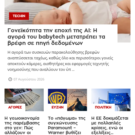
TECHIN
Γονεϊκότητα την εποχή της AI: Η
αγορά του babytech μετατρέπει τα
βρέφη σε πηγή δεδομένων
Η αγορά των συσκευών παρακολούθησης βρεφών
αναπτύσσεται ταχέως, καθώς όλο και περισσότεροι γονείς
αποκτούν κάμερες, αισθητήρες και εφαρμογές τεχνητής
νοημοσύνης που αναλύουν τον ύπ ...
07 Αυγούστου 2026
ΑΓΟΡΈΣ
ΕΥΖΗΝ
ΠΟΛΙΤΙΚΉ
Η γεωοικονομία
Το «πάγωμα» της
Η ΕΕ δοκιμάζεται
της παρέμβασης
συγχώνευσης
με πολλαπλές
στο γεν: Πώς
Paramount –
κρίσεις, ενώ οι
αλλάζουν οι
Warner βυθίζει
εξελίξεις...