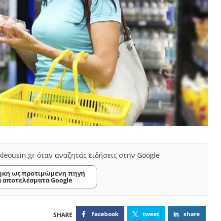
kleousin.gr όταν αναζητάς ειδήσεις στην Google
κη ως προτιμώμενη πηγή
α αποτελέσματα Google
facebook
tweet
share