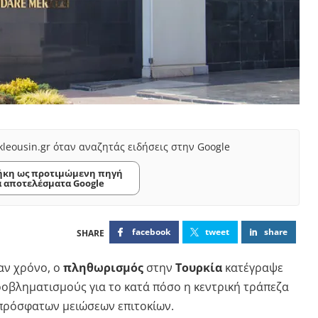
kleousin.gr όταν αναζητάς ειδήσεις στην Google
κη ως προτιμώμενη πηγή
α αποτελέσματα Google
facebook
tweet
share
αν χρόνο, ο
πληθωρισμός
στην
Τουρκία
κατέγραψε
προβληματισμούς για το κατά πόσο η κεντρική τράπεζα
 πρόσφατων μειώσεων επιτοκίων.