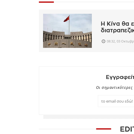
Η Κίνα θα 
διατραπεζι
08:32, 03 Οκτωβρ
Εγγραφείτ
Οι σημαντικότερες 
EDI