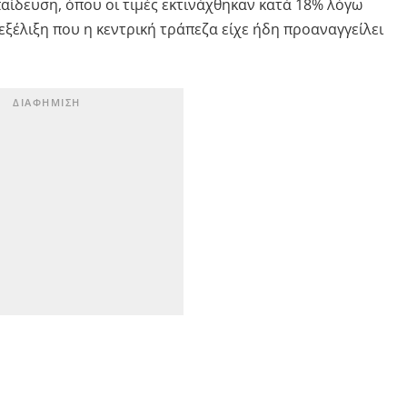
αίδευση, όπου οι τιμές εκτινάχθηκαν κατά 18% λόγω
εξέλιξη που η κεντρική τράπεζα είχε ήδη προαναγγείλει